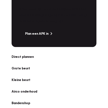
Is het weer tijd voor de jaarlijkse APK? Ga
snel naar Vakgarage bij u in de buurt, en ga
zonder zorgen de weg op!
Plan een APK in
Direct plannen
Grote beurt
Kleine beurt
Airco onderhoud
Bandenshop