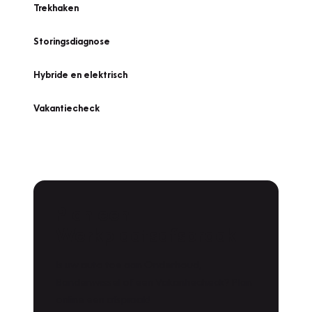
Trekhaken
Storingsdiagnose
Hybride en elektrisch
Vakantiecheck
Plan een
Werkplaatsafspraak
Is uw auto toe aan Onderhoud,
Bandenwissel of een Vakantiecheck? Plan
online een afspraak!