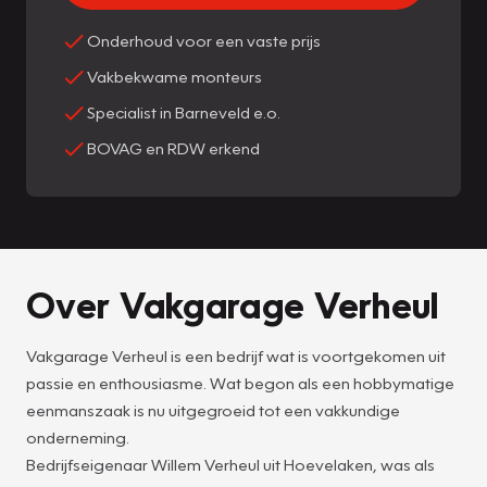
Onderhoud voor een vaste prijs
Vakbekwame monteurs
Specialist in Barneveld e.o.
BOVAG en RDW erkend
Over Vakgarage Verheul
Vakgarage Verheul is een bedrijf wat is voortgekomen uit
passie en enthousiasme. Wat begon als een hobbymatige
eenmanszaak is nu uitgegroeid tot een vakkundige
onderneming.
Bedrijfseigenaar Willem Verheul uit Hoevelaken, was als