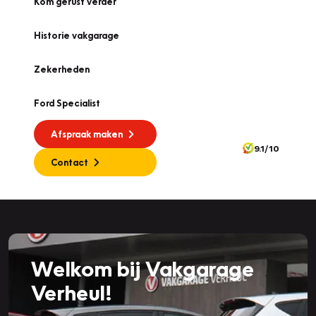
Kom gerust verder
Historie vakgarage
Zekerheden
Ford Specialist
Afspraak maken
9.1/10
Contact
Welkom bij Vakgarage
Verheul!