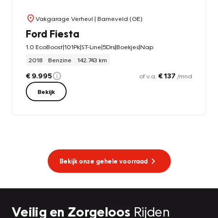
Vakgarage Verheul
| Barneveld (GE)
Ford Fiesta
1.0 EcoBoost|101Pk|ST-Line|5Drs|Boekjes|Nap
2018
Benzine
142.743 km
€ 9.995
€ 137
of v.a.
/mnd
Bekijk
Bekijk onze gehele voorraad
Veilig en Zorgeloos
Rijden