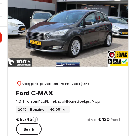
Vakgarage Verheul
| Barneveld (GE)
Ford C-MAX
1.0 Titanium|125Pk|Trekhaak|Navi|Boekjes|Nap
2015
Benzine
146.951 km
€ 8.745
€ 120
of v.a.
/mnd
Bekijk