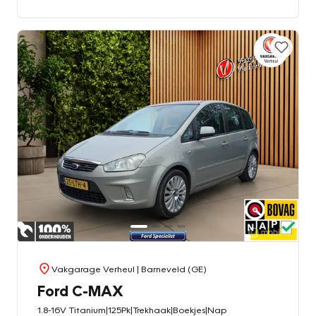
Vakgarage Verheul
| Barneveld (GE)
Ford C-MAX
1.8-16V Titanium|125Pk|Trekhaak|Boekjes|Nap