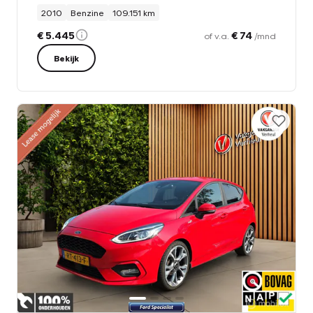
2010
Benzine
109.151 km
€ 5.445
€ 74
of v.a.
/mnd
Bekijk