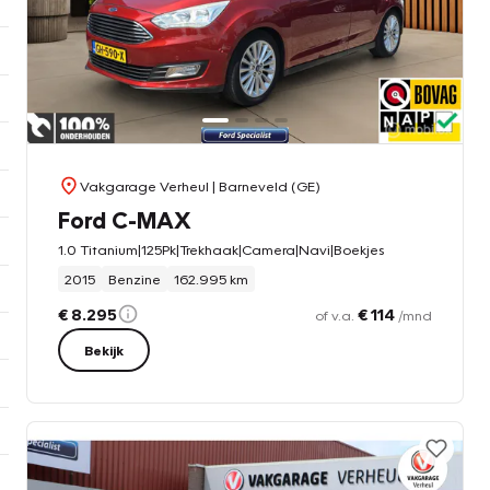
Vakgarage Verheul
| Barneveld (GE)
Ford C-MAX
1.0 Titanium|125Pk|Trekhaak|Camera|Navi|Boekjes
2015
Benzine
162.995 km
€ 8.295
€ 114
of v.a.
/mnd
Bekijk