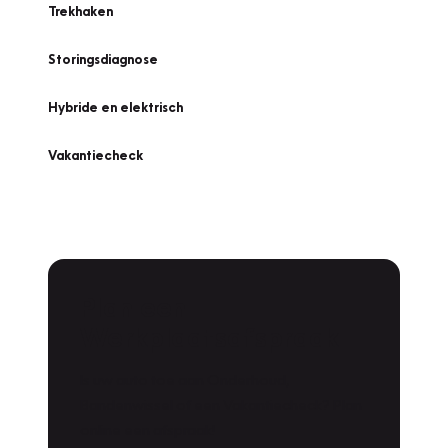
Trekhaken
Storingsdiagnose
Hybride en elektrisch
Vakantiecheck
Plan een
Werkplaatsafspraak
Is uw auto toe aan Onderhoud,
Bandenwissel of een Vakantiecheck? Plan
online een afspraak!