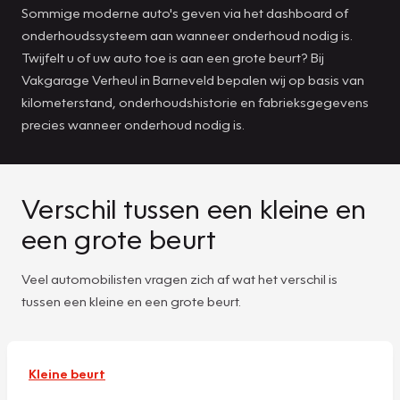
Sommige moderne auto's geven via het dashboard of
onderhoudssysteem aan wanneer onderhoud nodig is.
Twijfelt u of uw auto toe is aan een grote beurt? Bij
Vakgarage Verheul in Barneveld bepalen wij op basis van
kilometerstand, onderhoudshistorie en fabrieksgegevens
precies wanneer onderhoud nodig is.
Verschil tussen een kleine en
een grote beurt
Veel automobilisten vragen zich af wat het verschil is
tussen een kleine en een grote beurt.
Kleine beurt