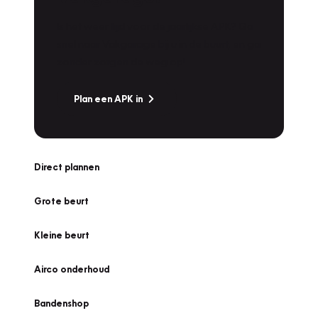
Is het weer tijd voor de jaarlijkse APK? Ga
snel naar Vakgarage bij u in de buurt, en ga
zonder zorgen de weg op!
Plan een APK in
Direct plannen
Grote beurt
Kleine beurt
Airco onderhoud
Bandenshop