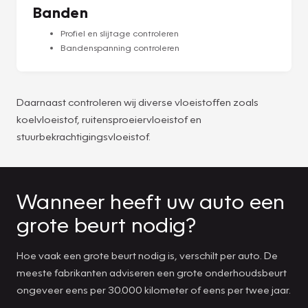
Banden
Profiel en slijtage controleren
Bandenspanning controleren
Daarnaast controleren wij diverse vloeistoffen zoals
koelvloeistof, ruitensproeiervloeistof en
stuurbekrachtigingsvloeistof.
Wanneer heeft uw auto een
grote beurt nodig?
Hoe vaak een grote beurt nodig is, verschilt per auto. De
meeste fabrikanten adviseren een grote onderhoudsbeurt
ongeveer eens per 30.000 kilometer of eens per twee jaar.