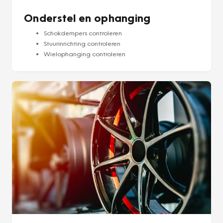
Onderstel en ophanging
Schokdempers controleren
Stuurinrichting controleren
Wielophanging controleren