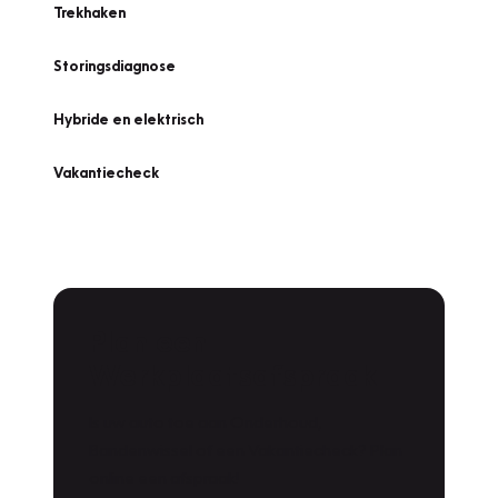
Trekhaken
Storingsdiagnose
Hybride en elektrisch
Vakantiecheck
Plan een
Werkplaatsafspraak
Is uw auto toe aan Onderhoud,
Bandenwissel of een Vakantiecheck? Plan
online een afspraak!