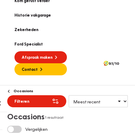
Kom gerust verder
Historie vakgarage
Zekerheden
Ford Specialist
Afspraak maken
9.1/10
Contact
Occasions
Filteren
Occasions
1 resultaat
Vergelijken