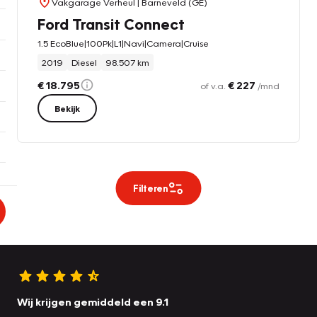
Vakgarage Verheul
| Barneveld (GE)
Ford Transit Connect
1.5 EcoBlue|100Pk|L1|Navi|Camera|Cruise
2019
Diesel
98.507 km
€ 18.795
€ 227
of v.a.
/mnd
Bekijk
Filteren
Wij krijgen gemiddeld een 9.1