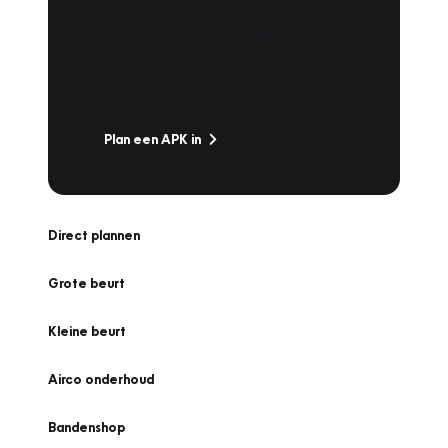
Is het weer tijd voor de jaarlijkse APK? Ga
snel naar Vakgarage bij u in de buurt, en ga
zonder zorgen de weg op!
Plan een APK in
Direct plannen
Grote beurt
Kleine beurt
Airco onderhoud
Bandenshop