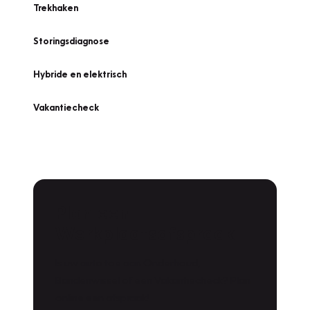
Trekhaken
Storingsdiagnose
Hybride en elektrisch
Vakantiecheck
Plan een
Werkplaatsafspraak
Is uw auto toe aan Onderhoud,
Bandenwissel of een Vakantiecheck? Plan
online een afspraak!