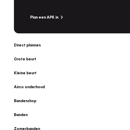
Is het weer tijd voor de jaarlijkse APK? Ga snel naar V
Plan een APK in
Direct plannen
Grote beurt
Kleine beurt
Airco onderhoud
Bandenshop
Banden
Zomerbanden