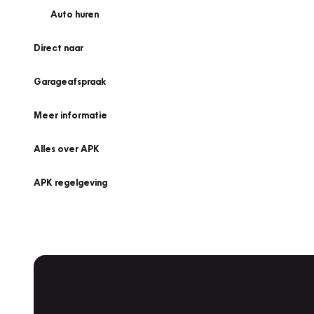
Auto huren
Direct naar
Garageafspraak
Meer informatie
Alles over APK
APK regelgeving
APK Keuring bij Vakgarage!