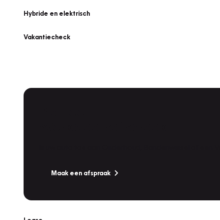
Hybride en elektrisch
Vakantiecheck
Plan een
Werkplaatsafspraak
Is uw auto toe aan Onderhoud, Bandenwissel of een Va
Maak een afspraak