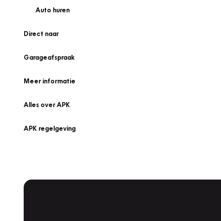
Auto huren
Direct naar
Garageafspraak
Meer informatie
Alles over APK
APK regelgeving
APK Keuring bij Vakgarage!