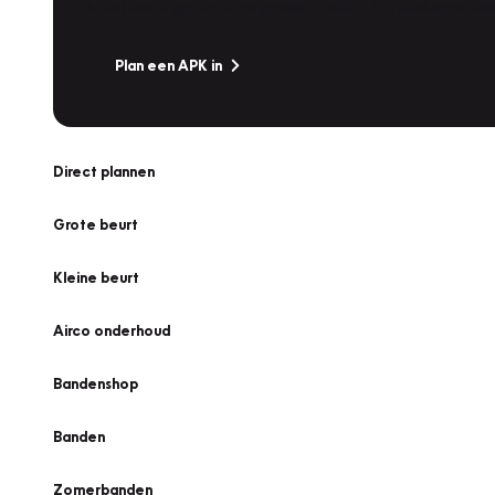
Is het weer tijd voor de jaarlijkse APK? Ga snel naar V
Plan een APK in
Direct plannen
Grote beurt
Kleine beurt
Airco onderhoud
Bandenshop
Banden
Zomerbanden