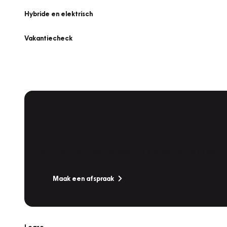
Hybride en elektrisch
Vakantiecheck
Plan een
Werkplaatsafspraak
Is uw auto toe aan Onderhoud, Bandenwissel of een Va
Maak een afspraak