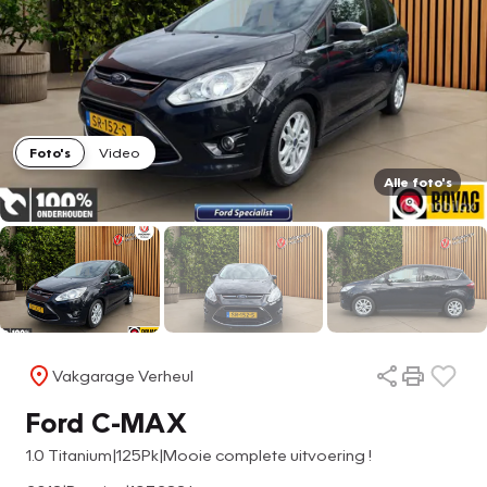
Foto's
Video
Alle foto's
Vakgarage Verheul
Ford C-MAX
1.0 Titanium|125Pk|Mooie complete uitvoering !