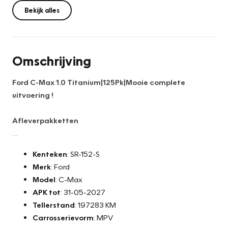
Bekijk alles
Omschrijving
Ford C-Max 1.0 Titanium|125Pk|Mooie complete
uitvoering !
Afleverpakketten
Basis Service Pakket (Gratis)
Kenteken
: SR-152-S
- Algehele technische inspectie
Merk
: Ford
- Vloeistoffen controle
Model
: C-Max
- Tenaamstelling voertuig
APK tot
: 31-05-2027
- Minimaal 10 maanden apk
Tellerstand
: 197283 KM
- NAP teller rapport
Carrosserievorm
: MPV