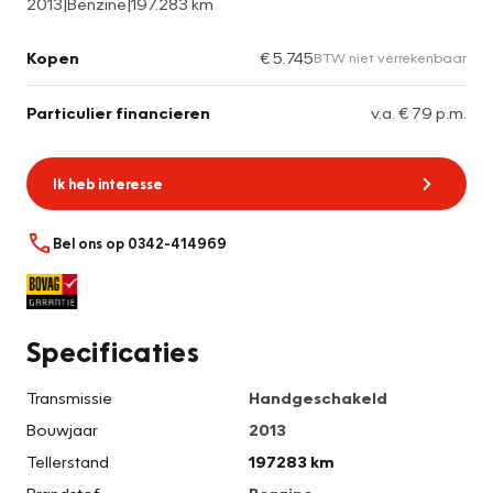
2013
|
Benzine
|
197.283 km
Kopen
€ 5.745
BTW niet verrekenbaar
Particulier financieren
v.a. € 79 p.m.
Ik heb interesse
Bel ons op 0342-414969
Specificaties
Transmissie
Handgeschakeld
Bouwjaar
2013
Tellerstand
197283 km