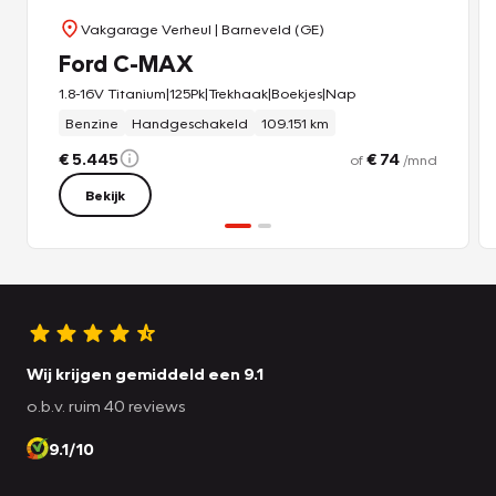
Vakgarage Verheul
| Barneveld (GE)
Ford C-MAX
1.8-16V Titanium|125Pk|Trekhaak|Boekjes|Nap
Benzine
Handgeschakeld
109.151 km
€ 5.445
€ 74
of
/mnd
Bekijk
Wij krijgen gemiddeld een 9.1
o.b.v. ruim 40 reviews
9.1/10