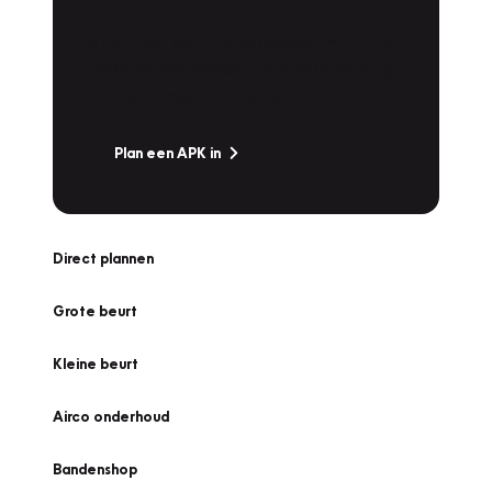
Is het weer tijd voor de jaarlijkse APK? Ga
snel naar Vakgarage bij u in de buurt, en ga
zonder zorgen de weg op!
Plan een APK in
Direct plannen
Grote beurt
Kleine beurt
Airco onderhoud
Bandenshop