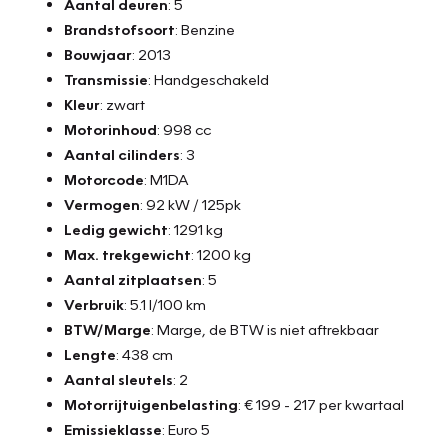
Aantal deuren
: 5
12 maanden Bovag garantie pakket - €995,-
Brandstofsoort
: Benzine
- Algehele Technische Inspectie
Bouwjaar
: 2013
- Vloeistoffen controle
Transmissie
: Handgeschakeld
- NAP teller rapport
Kleur
: zwart
- Tenaamstelling voertuig
Motorinhoud
: 998 cc
- Minimaal 10 maanden apk
Aantal cilinders
: 3
- Bovag afleverbeurt
Motorcode
: M1DA
- Aircoservice beurt
Vermogen
: 92 kW / 125pk
- 1 jaar Pechhulp Mobiliteit Service 24/7 Europa
Ledig gewicht
: 1291 kg
- Nieuwe accu
Max. trekgewicht
: 1200 kg
- 12 maanden Bovag garantie op motor en versnellingsbak
Aantal zitplaatsen
: 5
of 15.000 km, (reparatie en onderhoud werkzaamheden uit
Verbruik
: 5.1 l/100 km
te voeren bij Vakgarage Verheul)
BTW/Marge
: Marge, de BTW is niet aftrekbaar
Lengte
: 438 cm
24 maanden Bovag garantie - €1595,-
Aantal sleutels
: 2
- Algehele Technische Inspectie
Motorrijtuigenbelasting
: € 199 - 217 per kwartaal
- Vloeistoffen controle
Emissieklasse
: Euro 5
- NAP teller rapport