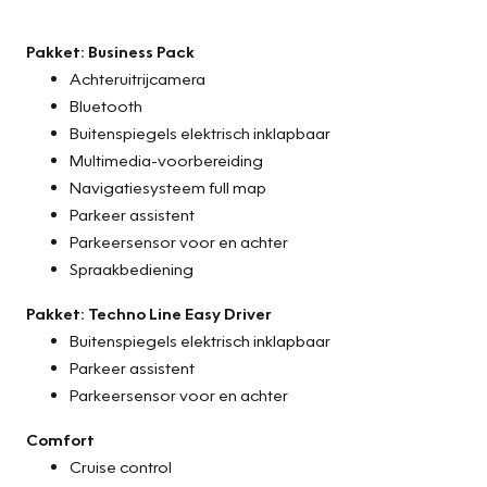
- Tenaamstelling voertuig
- Minimaal 10 maanden apk
Pakket: Business Pack
- Bovag afleverbeurt
Achteruitrijcamera
- Aircoservice beurt
Bluetooth
- 1 jaar Pechhulp Mobiliteit Service 24/7 Europa
Buitenspiegels elektrisch inklapbaar
- Nieuwe accu
Multimedia-voorbereiding
- 24 maanden Bovag garantie op motor en versnellingsbak
Navigatiesysteem full map
of 30.000 km, (reparatie en onderhoud werkzaamheden uit
Parkeer assistent
te voeren bij Vakgarage Verheul)
Parkeersensor voor en achter
Spraakbediening
Pakket: Techno Line Easy Driver
Buitenspiegels elektrisch inklapbaar
Parkeer assistent
Parkeersensor voor en achter
Comfort
Cruise control