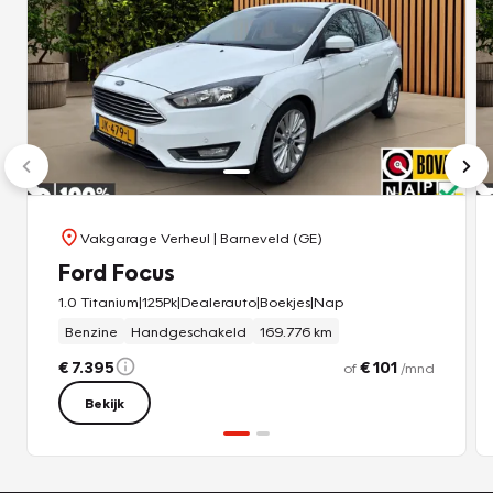
Vakgarage Verheul
| Barneveld (GE)
Ford Focus
1.0 Titanium|125Pk|Dealerauto|Boekjes|Nap
Benzine
Handgeschakeld
169.776 km
€ 7.395
€ 101
of
/mnd
Bekijk