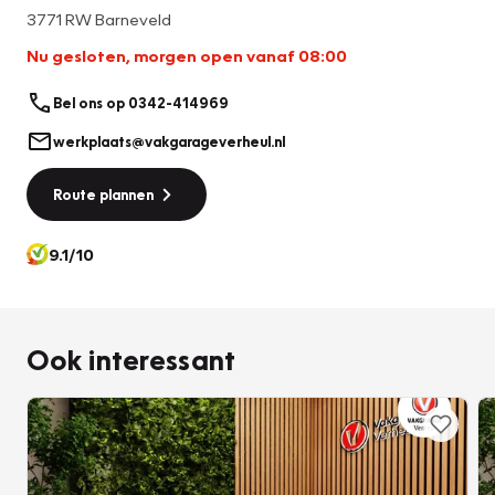
3771 RW Barneveld
Nu gesloten, morgen open vanaf 08:00
Bel ons op 0342-414969
werkplaats@vakgarageverheul.nl
Route plannen
9.1/10
Ook interessant