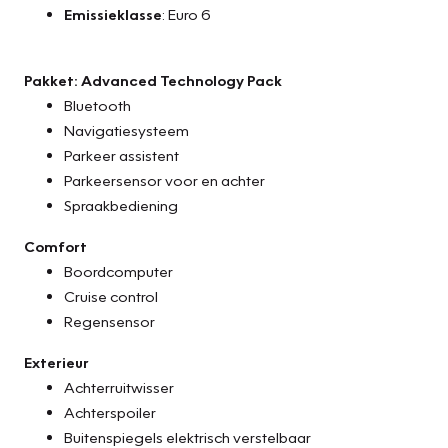
Emissieklasse
: Euro 6
- Aircoservice beurt
- 1 jaar Pechhulp Mobiliteit Service 24/7 Europa
- Nieuwe accu
Pakket: Advanced Technology Pack
- 24 maanden Bovag garantie op motor en versnellingsbak
Bluetooth
of 30.000 km, (reparatie en onderhoud werkzaamheden uit
Navigatiesysteem
te voeren bij Vakgarage Verheul)
Parkeer assistent
Parkeersensor voor en achter
Spraakbediening
Comfort
Boordcomputer
Cruise control
Regensensor
Exterieur
Achterruitwisser
Achterspoiler
Buitenspiegels elektrisch verstelbaar