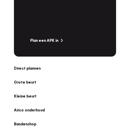
Is het weer tijd voor de jaarlijkse APK? Ga
snel naar Vakgarage bij u in de buurt, en ga
zonder zorgen de weg op!
Plan een APK in
Direct plannen
Grote beurt
Kleine beurt
Airco onderhoud
Bandenshop