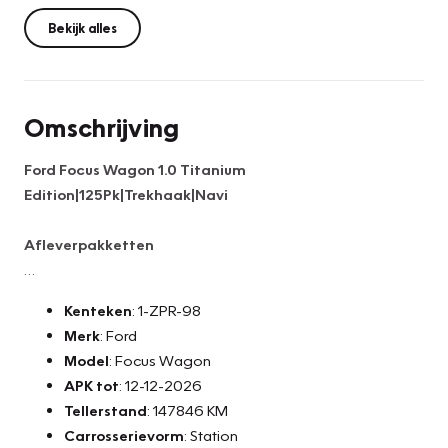
Bekijk alles
Omschrijving
Ford Focus Wagon 1.0 Titanium
Edition|125Pk|Trekhaak|Navi
Afleverpakketten
Basis Service Pakket (Gratis)
Kenteken
: 1-ZPR-98
- Algehele technische inspectie
Merk
: Ford
- Vloeistoffen controle
Model
: Focus Wagon
- Tenaamstelling voertuig
APK tot
: 12-12-2026
- Minimaal 10 maanden apk
Tellerstand
: 147846 KM
- NAP teller rapport
Carrosserievorm
: Station