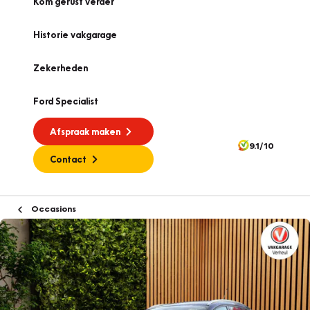
Kom gerust verder
Historie vakgarage
Zekerheden
Ford Specialist
Afspraak maken
9.1/10
Contact
Occasions