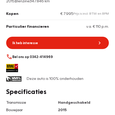
2015
|
Benzine
|
147.846 km
Kopen
€ 7.995
Prijs is incl. BTW en BPM
Particulier financieren
v.a. € 110 p.m.
Ik heb interesse
Bel ons op 0342-414969
Deze auto is 100% onderhouden
Specificaties
Transmissie
Handgeschakeld
Bouwjaar
2015