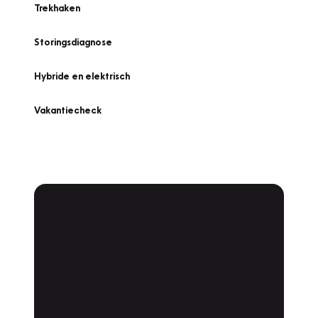
Trekhaken
Storingsdiagnose
Hybride en elektrisch
Vakantiecheck
Plan een
Werkplaatsafspraak
Is uw auto toe aan Onderhoud,
Bandenwissel of een Vakantiecheck? Plan
online een afspraak!