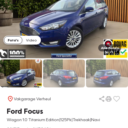
Foto's
Video
Alle foto's
Vakgarage Verheul
Ford Focus
Wagon 1.0 Titanium Edition|125Pk|Trekhaak|Navi