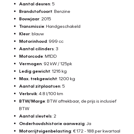
Aantal deuren
: 5
12 maanden Bovag garantie (incl. 21% BTW) - €995,-
Brandstofsoort
: Benzine
- Algehele Technische Inspectie
Bouwjaar
: 2015
- Vloeistoffen controle - NAP teller rapport
Transmissie
: Handgeschakeld
- Tenaamstelling voertuig - Minimaal 10 maanden apk
Kleur
: blauw
- Bovag afleverbeurt - Aircoservice beurt
Motorinhoud
: 999 cc
- 1 jaar Pechhulp Mobiliteit Service 24/7 Europa
Aantal cilinders
: 3
- Nieuwe accu
Motorcode
: M1DD
- 12 maanden Bovag garantie op motor en versnellingsbak
Vermogen
: 92 kW / 125pk
of 15.000 km, (reparatie en onderhoud werkzaamheden uit
Ledig gewicht
: 1216 kg
te voeren bij Vakgarage Verheul)
Max. trekgewicht
: 1200 kg
Aantal zitplaatsen
: 5
24 maanden Bovag garantie (incl 21% BTW) - €1595,-
Verbruik
: 4.8 l/100 km
- Algehele Technische Inspectie
BTW/Marge
: BTW aftrekbaar, de prijs is inclusief
- Vloeistoffen controle
BTW
- NAP teller rapport
Aantal sleutels
: 2
- Tenaamstelling voertuig
Onderhoudshistorie aanwezig
: Ja
- Minimaal 10 maanden apk
Motorrijtuigenbelasting
: € 172 - 188 per kwartaal
- Bovag afleverbeurt