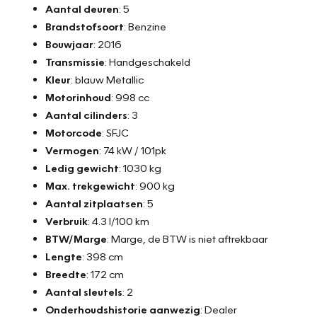
Aantal deuren
: 5
12 maanden Bovag garantie pakket - €995,-
Brandstofsoort
: Benzine
- Algehele Technische Inspectie
Bouwjaar
: 2016
- Vloeistoffen controle
Transmissie
: Handgeschakeld
- NAP teller rapport
Kleur
: blauw Metallic
- Tenaamstelling voertuig
Motorinhoud
: 998 cc
- Minimaal 10 maanden apk
Aantal cilinders
: 3
- Bovag afleverbeurt
Motorcode
: SFJC
- Aircoservice beurt
Vermogen
: 74 kW / 101pk
- 1 jaar Pechhulp Mobiliteit Service 24/7 Europa
Ledig gewicht
: 1030 kg
- Nieuwe accu
Max. trekgewicht
: 900 kg
- 12 maanden Bovag garantie op motor en versnellingsbak
Aantal zitplaatsen
: 5
of 15.000 km, (reparatie en onderhoud werkzaamheden uit
Verbruik
: 4.3 l/100 km
te voeren bij Vakgarage Verheul)
BTW/Marge
: Marge, de BTW is niet aftrekbaar
Lengte
: 398 cm
24 maanden Bovag garantie - €1595,-
Breedte
: 172 cm
- Algehele Technische Inspectie
Aantal sleutels
: 2
- Vloeistoffen controle
Onderhoudshistorie aanwezig
: Dealer
- NAP teller rapport