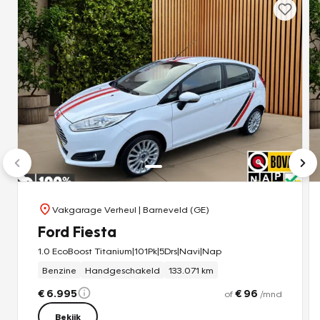
Vakgarage Verheul
| Barneveld (GE)
Ford Fiesta
1.0 EcoBoost Titanium|101Pk|5Drs|Navi|Nap
Benzine
Handgeschakeld
133.071 km
€ 6.995
€ 96
of
/mnd
Bekijk