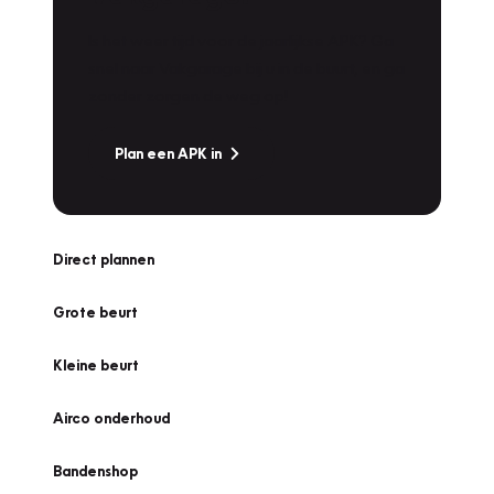
Is het weer tijd voor de jaarlijkse APK? Ga
snel naar Vakgarage bij u in de buurt, en ga
zonder zorgen de weg op!
Plan een APK in
Direct plannen
Grote beurt
Kleine beurt
Airco onderhoud
Bandenshop