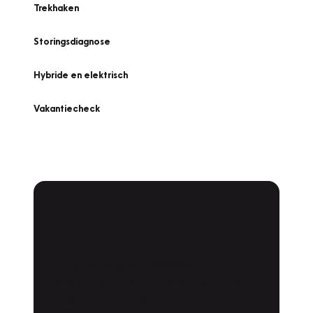
Trekhaken
Storingsdiagnose
Hybride en elektrisch
Vakantiecheck
Plan een
Werkplaatsafspraak
Is uw auto toe aan Onderhoud,
Bandenwissel of een Vakantiecheck? Plan
online een afspraak!