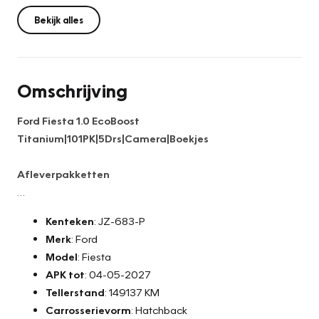
Bekijk alles
Omschrijving
Ford Fiesta 1.0 EcoBoost
Titanium|101PK|5Drs|Camera|Boekjes
Afleverpakketten
Basis Service Pakket (Gratis)
Kenteken
: JZ-683-P
- Algehele technische inspectie
Merk
: Ford
- Vloeistoffen controle
Model
: Fiesta
- Tenaamstelling voertuig
APK tot
: 04-05-2027
- Minimaal 10 maanden apk
Tellerstand
: 149137 KM
- NAP teller rapport
Carrosserievorm
: Hatchback