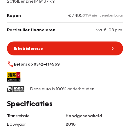
2016
|
Benzine
|
149.137 km
Kopen
€ 7.495
BTW niet verrekenbaar
Particulier financieren
v.a. € 103 p.m.
Ik heb interesse
Bel ons op 0342-414969
Deze auto is 100% onderhouden
Specificaties
Transmissie
Handgeschakeld
Bouwjaar
2016