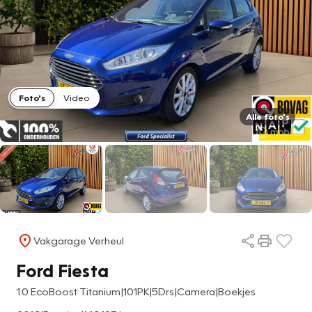
Foto's
Video
Alle foto's
Vakgarage Verheul
Ford Fiesta
1.0 EcoBoost Titanium|101PK|5Drs|Camera|Boekjes