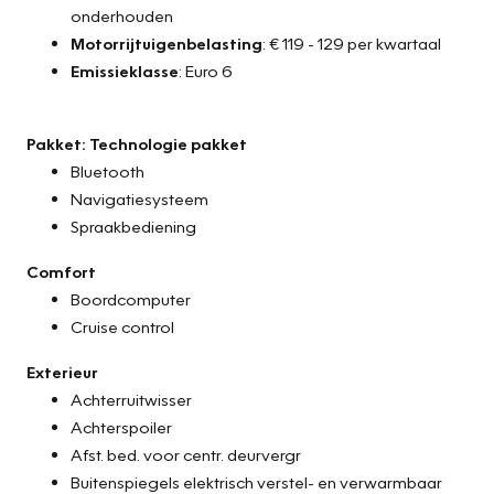
onderhouden
- Tenaamstelling voertuig
Motorrijtuigenbelasting
: € 119 - 129 per kwartaal
- Minimaal 10 maanden apk
Emissieklasse
: Euro 6
- Bovag afleverbeurt
- Aircoservice beurt
- 1 jaar Pechhulp Mobiliteit Service 24/7 Europa
Pakket: Technologie pakket
- Nieuwe accu
Bluetooth
- 24 maanden Bovag garantie op motor en versnellingsbak
Navigatiesysteem
of 30.000 km, (reparatie en onderhoud werkzaamheden uit
Spraakbediening
te voeren bij Vakgarage Verheul)
Comfort
Boordcomputer
Cruise control
Exterieur
Achterruitwisser
Achterspoiler
Afst. bed. voor centr. deurvergr
Buitenspiegels elektrisch verstel- en verwarmbaar