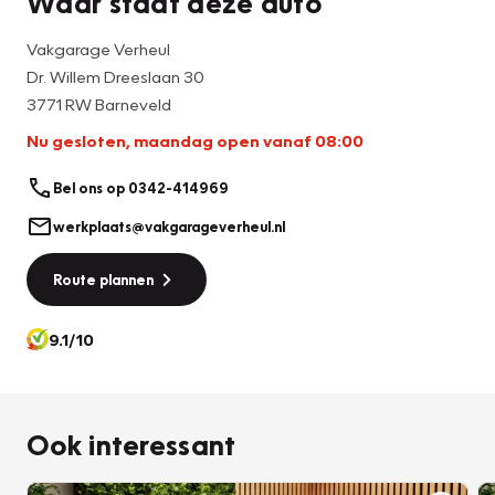
Waar staat deze auto
Vakgarage Verheul
Dr. Willem Dreeslaan 30
3771 RW Barneveld
Nu gesloten, maandag open vanaf 08:00
Bel ons op 0342-414969
werkplaats@vakgarageverheul.nl
Route plannen
9.1/10
Ook interessant