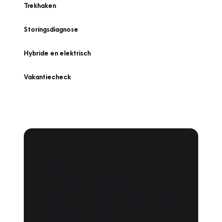
Trekhaken
Storingsdiagnose
Hybride en elektrisch
Vakantiecheck
Plan een
Werkplaatsafspraak
Is uw auto toe aan Onderhoud,
Bandenwissel of een Vakantiecheck? Plan
online een afspraak!