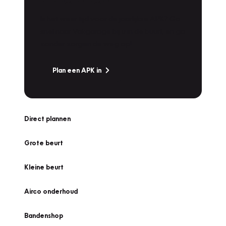
Is het weer tijd voor de jaarlijkse APK? Ga
snel naar Vakgarage bij u in de buurt, en ga
zonder zorgen de weg op!
Plan een APK in
Direct plannen
Grote beurt
Kleine beurt
Airco onderhoud
Bandenshop