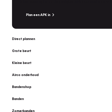
Is het weer tijd voor de jaarlijkse APK? Ga snel naar V
Plan een APK in
Direct plannen
Grote beurt
Kleine beurt
Airco onderhoud
Bandenshop
Banden
Zomerbanden