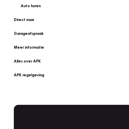
Auto huren
Direct naar
Garageafspraak
Meer informatie
Alles over APK
APK regelgeving
APK Keuring bij Vakgarage!