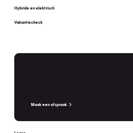
Hybride en elektrisch
Vakantiecheck
Plan een
Werkplaatsafspraak
Is uw auto toe aan Onderhoud, Bandenwissel of een Va
Maak een afspraak